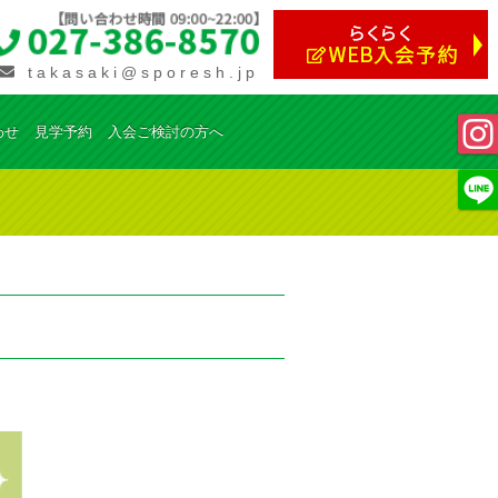
takasaki@sporesh.jp
わせ
見学予約
入会ご検討の方へ