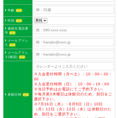
年齢
必須
性別
必須
連絡先電話番
号
必須
メールアドレ
ス
必須
メールアドレ
ス(確認)
必須
※入会受付時間（月〜土）：10：00～20：
00
※入会受付時間（日）：10：00～19：00
※当日予約はお電話にてご予約下さい。
※毎月第3木曜日は休館日のため、別日をご
来館日時
必須
選択下さい。
※7月16日（木）・8月9日（日）10日
（月）11日（火）12日（水）は休館日のた
め、別日をご選択下さい。